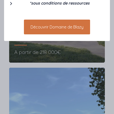
*sous conditions de ressources
SNC LES DEMEURES DE LA
Découvrir Domaine de Blazy
POINTE tranche 2
SAINT-SULPICE-LA-POINTE
A partir de
218 000€