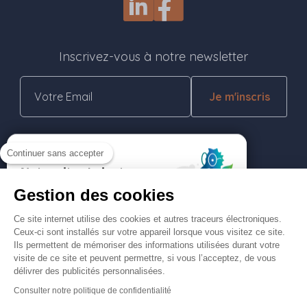
Inscrivez-vous à notre newsletter
Je m'inscris
Nos réalisations
Continuer sans accepter
Rejoignez-nous
Gestion des cookies
Ce site internet utilise des cookies et autres traceurs électroniques.
Contactez-nous
Ceux-ci sont installés sur votre appareil lorsque vous visitez ce site.
Ils permettent de mémoriser des informations utilisées durant votre
visite de ce site et peuvent permettre, si vous l’acceptez, de vous
Menu Pied de page
délivrer des publicités personnalisées.
Consulter notre politique de confidentialité
Conditions générales d'utilisation
Mentions légales