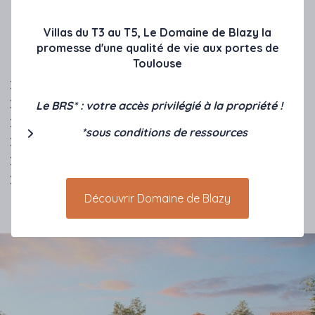
moderne et raffinée. Chaque villa se distingue par une
individualité esthétique et fonctionnelle, favorisant un
Villas du T3 au T5, Le Domaine de Blazy la
usage personnalisé des espaces.
promesse d'une qualité de vie aux portes de
Toulouse
Superficie habitable de 85 à 102 m2
Alliance entre architecture d'aujourd'hui et d'autrefois
Le BRS* : votre accès privilégié à la propriété !
WC au RDC et à l'étage
*sous conditions de ressources
Une architecture personnalisée pour chaque villa
Jardin privatif jusqu'à 150 m2 et terrasse
Garage et place de parking
Découvrir Domaine de Blazy