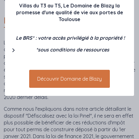
Villas du T3 au T5, Le Domaine de Blazy la
promesse d'une qualité de vie aux portes de
LOI PINEL ET MAISON NEUVE :
Toulouse
TOULOUSE POSSIBLE EN 2021 ?
Le BRS* : votre accès privilégié à la propriété !
La loi Pinel permet de défiscaliser jusqu'à 21% du prix
d'achat d'un bien neuf mis en location pendant une
*sous conditions de ressources
période de 6 à 12 ans. La maison doit respecter les
dernières normes énergétiques en vigueur (RT 2012) pour
être éligible à la loi Pinel. La réduction d'impôt est calculée
sur un plafond maximum de 300 000 €. Pour bénéficier
Découvrir Domaine de Blazy
de cet avantage fiscal, le permis de construire de la
maison devra avoir été déposé le 31 décembre
2020 dernier délais.
Comme nous l'expliquons dans notre article détaillant le
dispositif "Défiscalisez avec la loi Pinel", il ne sera en effet
plus possible de bénéficier de ces réductions d'impôt
pour tout permis de construire déposé à partir du 1er
janvier 2021. Dans la loi de finance 2021, le gouvernement