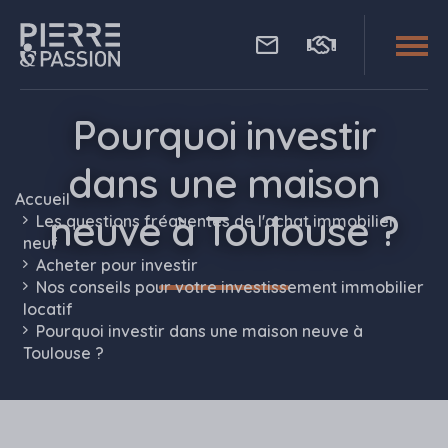
Aller au contenu principal
Pierre Passion
Pourquoi investir
dans une maison
Accueil
neuve à Toulouse ?
Les questions fréquentes de l'achat immobilier
neuf
Acheter pour investir
Nos conseils pour votre investissement immobilier
locatif
Pourquoi investir dans une maison neuve à
Toulouse ?