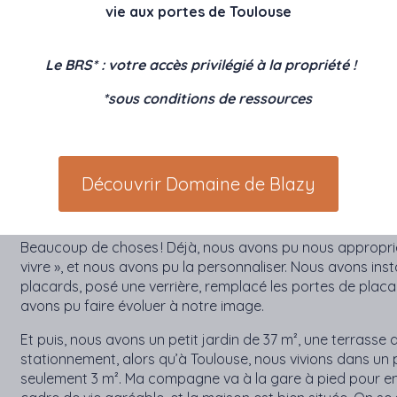
achat.
vie aux portes de Toulouse
Nous avons apprécié que Pierre Passion nous mette en rel
nous n’aurions probablement pas eu accès à autant d’aid
Le BRS* : votre accès privilégié à la propriété !
dispositif du PSLA nous a bien été expliqué, et ma tante a
*sous conditions de ressources
même confirmé que c’était une très bonne affaire.
QU’APPRÉCIEZ-VOUS DAN
Découvrir Domaine de Blazy
LOGEMENT À SAINT-SULPIC
Beaucoup de choses ! Déjà, nous avons pu nous approprier 
vivre », et nous avons pu la personnaliser. Nous avons ins
placards, posé une verrière, remplacé les portes de placa
avons pu faire évoluer à notre image.
Et puis, nous avons un petit jardin de 37 m², une terrasse
stationnement, alors qu’à Toulouse, nous vivions dans un
seulement 3 m². Ma compagne va à la gare à pied pour ens