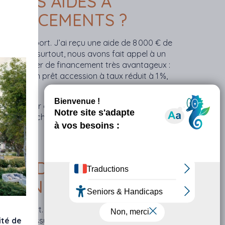
UTRES AIDES À
FINANCEMENTS ?
 petit apport. J’ai reçu une aide de 8 000 € de
ies. Mais surtout, nous avons fait appel à un
 un dossier de financement très avantageux :
gement (un prêt accession à taux réduit à 1 %,
s contenter d’un T1 ou d’un T2 à Toulouse, sans
ve avec 3 chambres, un jardin, une terrasse, un
ie.
DUIT DANS VOTRE
SSION ?
s le départ. Notre conseiller a répondu à
 C’était rassurant, surtout pour un premier
ité de