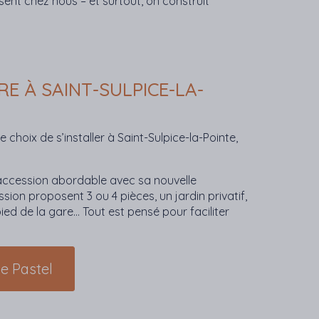
sent chez nous – et surtout, on construit
E À SAINT-SULPICE-LA-
hoix de s’installer à Saint-Sulpice-la-Pointe,
’accession abordable avec sa nouvelle
sion proposent 3 ou 4 pièces, un jardin privatif,
d de la gare... Tout est pensé pour faciliter
de Pastel