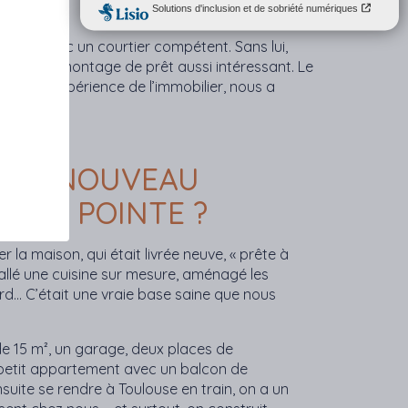
ation avec un courtier compétent. Sans lui,
es et un montage de prêt aussi intéressant. Le
vec son expérience de l’immobilier, nous a
S CE NOUVEAU
E LA POINTE ?
la maison, qui était livrée neuve, « prête à
tallé une cuisine sur mesure, aménagé les
rd… C’était une vraie base saine que nous
 de 15 m², un garage, deux places de
 petit appartement avec un balcon de
uite se rendre à Toulouse en train, on a un