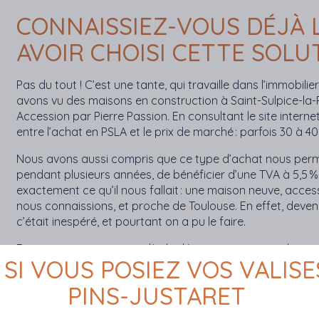
CONNAISSIEZ-VOUS DÉJÀ 
AVOIR CHOISI CETTE SOLU
Pas du tout ! C’est une tante, qui travaille dans l’immobilie
avons vu des maisons en construction à Saint-Sulpice-la-P
Accession par Pierre Passion. En consultant le site interne
entre l’achat en PSLA et le prix de marché : parfois 30 à 4
Nous avons aussi compris que ce type d’achat nous perme
pendant plusieurs années, de bénéficier d’une TVA à 5,5 %
exactement ce qu’il nous fallait : une maison neuve, acce
nous connaissions, et proche de Toulouse. En effet, deven
c’était inespéré, et pourtant on a pu le faire.
Et comme nous savions dès le départ que nous voulions d
 SI VOUS POSIEZ VOS VALISE
avons levé l’option d’achat au plus tôt, au bout de 6 mois
PINS-JUSTARET