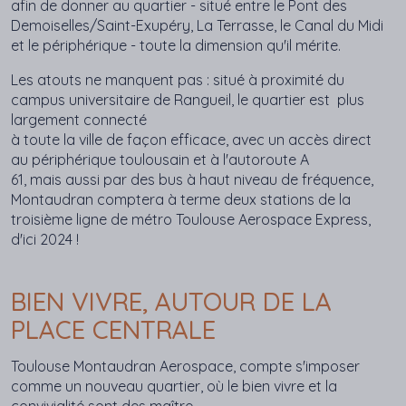
afin de donner au
quartier -
situé
entre
le Pont des
Demoiselles/
Saint-Exupéry
, La
Terrasse
, le Canal du Midi
et le
périphérique - toute la dimension
qu'il mérite.
Les atouts ne manquent pas : situé à proximité du
campus universitaire de Rangueil, le quartier est
plus
largement connecté
à
toute
la ville
de
façon
efficace
,
avec
un
accès
direct
au
périphérique
toulousain
et à
l'autoroute
A
61,
mais
aussi
par des bus à
haut
niveau
de
fréquence,
Montaudran comptera à terme deux stations de la
troisième ligne de métro Toulouse Aerospace Express,
d'ici 2024 !
BIEN VIVRE, AUTOUR DE LA
PLACE CENTRALE
Toulouse Montaudran Aerospace, compte s'imposer
comme un nouveau quartier, où le bien vivre et la
convivialité sont des maître-