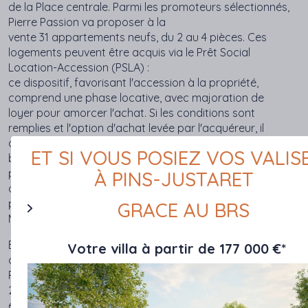
de la Place centrale. Parmi les promoteurs sélectionnés,
Pierre Passion va proposer à la
vente
31
appartements neufs, du 2 au 4 pièces. Ces
logements peuvent être acquis via le
Prêt Social
Location-Accession (PSLA) :
ce dispositif, favorisant l'accession à la propriété,
comprend une phase locative, avec majoration de
loyer pour amorcer l'achat. Si les conditions sont
remplies et l'option d'achat levée par l'acquéreur, il
devient propriétaire. L'acquéreur bénéficie par ce
ET SI VOUS POSIEZ VOS VALIS
biais d'un financement facilité, d'une TVA réduite et de
plusieurs garanties (relogement, rachat, etc.).
Les primo-
À PINS-JUSTARET
accédants vont
ainsi
pouvoir
devenir
propriétaires
d'un
logement
neuf
à Toulouse
GRACE AU BRS
Montaudran Aerospace, de manière sécurisée.
Baptisé les Ailes de Montaudran, en référence à l'histoire
Votre villa à partir de 177 000 €*
du lieu (Aéropostale), ce programme immobilier neuf de
Pierre Passion, spécialiste local du PLSA, est composé de
2 bâtiments à l'architecture soignée, aux
équipements pensés pour le bien-être des