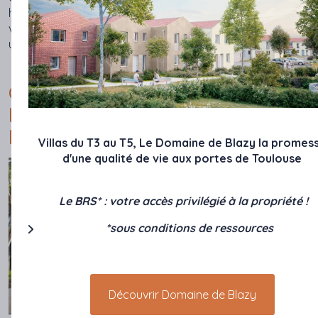
habitants (énergie, jardins, etc.), et aux finitions à forte
valeur ajoutée. Le logement abordable s'insère ainsi dans
un nouvel environnement, à la qualité de vie remarquable.
QUAND L'HISTOIRE DE
L'AÉROPOSTALE IRRIGUE TOUT
LE QUARTIER
Villas du T3 au T5, Le Domaine de Blazy la promes
d'une qualité de vie aux portes de Toulouse
Le BRS* : votre accès privilégié à la propriété !
*sous conditions de ressources
Découvrir Domaine de Blazy