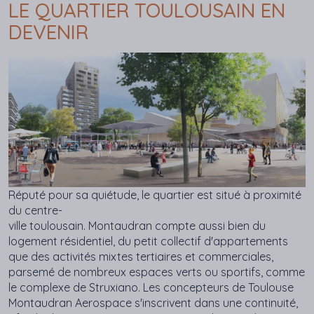
LE QUARTIER TOULOUSAIN EN
DEVENIR
Réputé
pour sa
quiétude
, le quartier est situé à proximité
du centre-
ville toulousain. Montaudran
compte
aussi
bien
du
logement
résidentiel
, du petit
collectif d'appartements
que
des
activités
mixtes
tertiaires
et
commerciales
,
parsemé
de nombreux espaces
verts
ou sportifs, comme
le
complexe
de
Struxiano
. Les concepteurs de Toulouse
Montaudran Aerospace s'inscrivent dans une continuité,