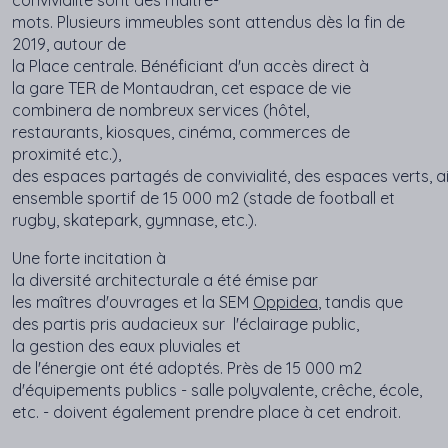
mots.
Plusieurs
immeubles
sont
attendus
dès
la fin de
2019, autour de
la Place
centrale
.
Bénéficiant
d'un
accès
direct à
la
gare
TER de
Montaudran
,
cet
espace
de vie
combinera
de
nombreux
services (
hôtel
,
restaurants,
kiosques
,
cinéma
, commerces de
proximité etc.),
des
espaces
partagés
de
convivialité,
des
espaces
verts
,
a
ensemble
sportif
de 15 000 m2 (
stade
de football et
rugby,
skatepark
,
gymnase
, etc.).
Une
forte incitation à
la
diversité
architecturale
a
été
émise
par
les
maîtres
d'ouvrages et la SEM
Oppidea
, tandis
que
des
partis
pris
audacieux
sur
l'éclairage
public,
la
gestion
des
eaux
pluviales
et
de
l'énergie
ont
été
adoptés
. Près de 15 000 m2
d'
équipements
publics - salle polyvalente, crêche, école,
etc. -
doivent
également
prendre
place à
cet
endroit
.