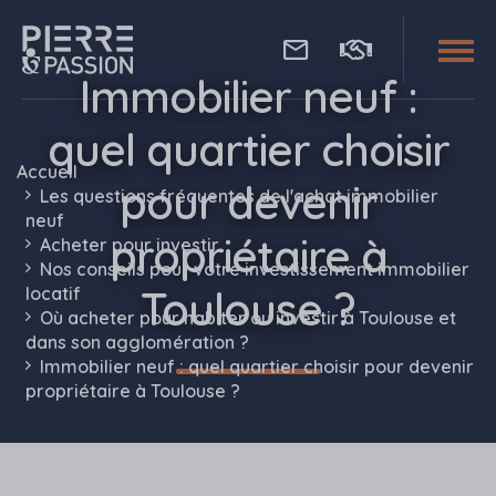
Aller au contenu principal
Immobilier neuf :
Pierre Passion
quel quartier choisir
Accueil
pour devenir
Les questions fréquentes de l'achat immobilier
neuf
propriétaire à
Acheter pour investir
Nos conseils pour votre investissement immobilier
Toulouse ?
locatif
Où acheter pour habiter ou investir à Toulouse et
dans son agglomération ?
Immobilier neuf : quel quartier choisir pour devenir
propriétaire à Toulouse ?