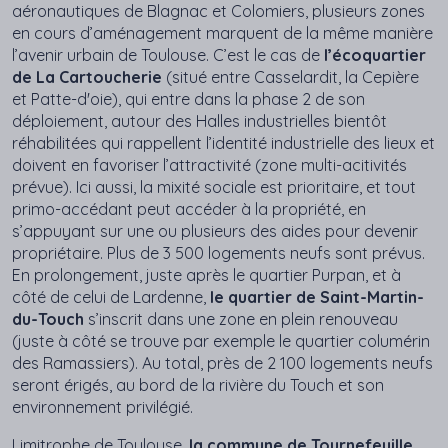
aéronautiques de Blagnac et Colomiers, plusieurs zones
en cours d’aménagement marquent de la même manière
l’avenir urbain de Toulouse. C’est le cas de
l’écoquartier
de La Cartoucherie
(situé entre Casselardit, la Cepière
et Patte-d'oie), qui entre dans la phase 2 de son
déploiement, autour des Halles industrielles bientôt
réhabilitées qui rappellent l’identité industrielle des lieux et
doivent en favoriser l’attractivité (zone multi-acitivités
prévue). Ici aussi, la mixité sociale est prioritaire, et tout
primo-accédant peut accéder à la propriété, en
s’appuyant sur une ou plusieurs des aides pour devenir
propriétaire. Plus de 3 500 logements neufs sont prévus.
En prolongement, juste après le quartier Purpan, et à
côté de celui de Lardenne,
le quartier de Saint-Martin-
du-Touch
s’inscrit dans une zone en plein renouveau
(juste à côté se trouve par exemple le quartier columérin
des Ramassiers). Au total, près de 2 100 logements neufs
seront érigés, au bord de la rivière du Touch et son
environnement privilégié.
Limitrophe de Toulouse,
la commune de Tournefeuille