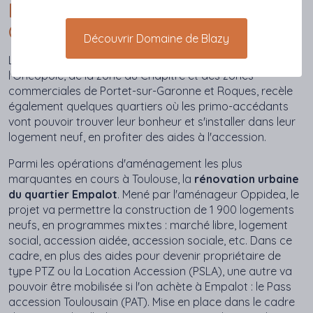
D’EMPALOT, SAINT-SIMON OU
CROIX DE PIERRE
Découvrir Domaine de Blazy
La pointe Sud de la Ville rose, marqué notamment par
l'Oncopole, de la zone du Châpitre et des zones
commerciales de Portet-sur-Garonne et Roques, recèle
également quelques quartiers où les primo-accédants
vont pouvoir trouver leur bonheur et s'installer dans leur
logement neuf, en profiter des aides à l'accession.
Parmi les opérations d'aménagement les plus
marquantes en cours à Toulouse, la
rénovation urbaine
du quartier Empalot
. Mené par l'aménageur Oppidea, le
projet va permettre la construction de 1 900 logements
neufs, en programmes mixtes : marché libre, logement
social, accession aidée, accession sociale, etc. Dans ce
cadre, en plus des aides pour devenir propriétaire de
type PTZ ou la Location Accession (PSLA), une autre va
pouvoir être mobilisée si l'on achète à Empalot : le Pass
accession Toulousain (PAT). Mise en place dans le cadre