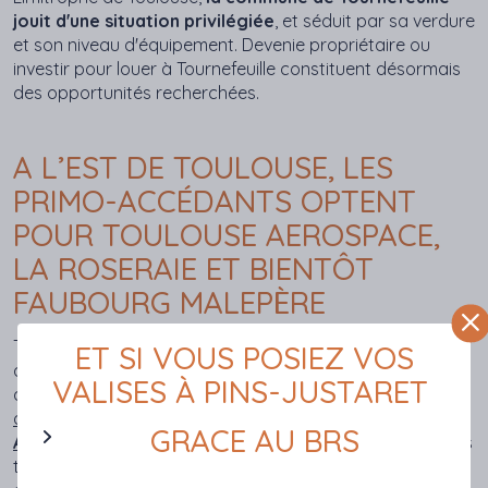
jouit d'une situation privilégiée
, et séduit par sa verdure
et son niveau d'équipement. Devenie propriétaire ou
investir pour louer à Tournefeuille constituent désormais
des opportunités recherchées.
A L’EST DE TOULOUSE, LES
PRIMO-ACCÉDANTS OPTENT
POUR TOULOUSE AEROSPACE,
LA ROSERAIE ET BIENTÔT
FAUBOURG MALEPÈRE
Toulouse est fière des ses racines et de son passé
ET SI VOUS POSIEZ VOS
aéronautique, qui se conjugue avec succès encore
VALISES À PINS-JUSTARET
aujourd’hui. Sur les traces des pionniers, un
nouveau
quartier sort de terre à Montaudran, baptisé
Toulouse
GRACE AU BRS
Aerospace
. Ici, l’immobilier neuf y est aussi proposé dans
toute sa diversité, les logements neufs en marché libre