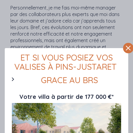
Personnellement, je me fais moi-même manager
par des collaborateurs plus experts que moi dans
leur domaine et j’adore cela car j’apprends tous
les jours. Bref, ces évolutions ont non seulement
renforcé notre efficacité et notre engagement
professionnels, mais ont également créé un
environnement de travail plus dynamique et
respectueux.
ET SI VOUS POSIEZ VOS
VALISES À PINS-JUSTARET
QUELLES ONT ÉTÉ LES
GRACE AU BRS
RÉPERCUSSIONS DU STATUT
DE SOCIÉTÉ À MISSION SUR
Votre villa à partir de 177 000 €*
VOS CLIENTS ET VOS
PARTENAIRES ?
Nos partenaires ont tout de suite fait preuve
d’enthousiasme. Ce n’est d’ailleurs pas une surprise