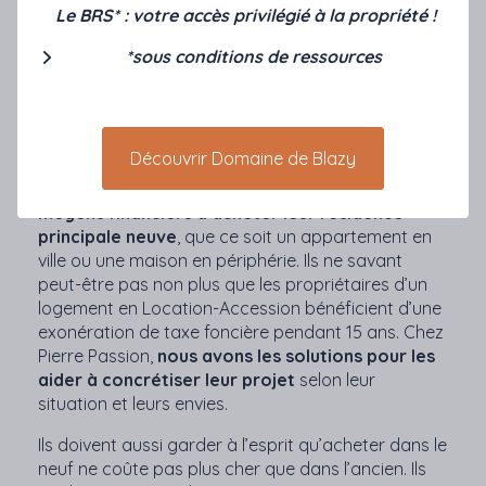
Soyez curieux, ouverts, gardez votre enthousiasme
Le BRS* : votre accès privilégié à la propriété !
! Ne vous laissez pas décourager par la situation
actuelle et commencez à vous renseigner sans a
*sous conditions de ressources
priori auprès de nos conseillers.
Je pense en particulier aux ménages sous plafond
de ressources de la
Location-Accession
et du
Découvrir Domaine de Blazy
Prêt à Taux Zéro
.
Avec ces aides à l’accession
qui sont cumulables, ils peuvent avoir les
moyens financiers d’acheter leur résidence
principale neuve
, que ce soit un appartement en
ville ou une maison en périphérie. Ils ne savant
peut-être pas non plus que les propriétaires d’un
logement en Location-Accession bénéficient d’une
exonération de taxe foncière pendant 15 ans. Chez
Pierre Passion,
nous avons les solutions pour les
aider à concrétiser leur projet
selon leur
situation et leurs envies.
Ils doivent aussi garder à l’esprit qu’acheter dans le
neuf ne coûte pas plus cher que dans l’ancien. Ils