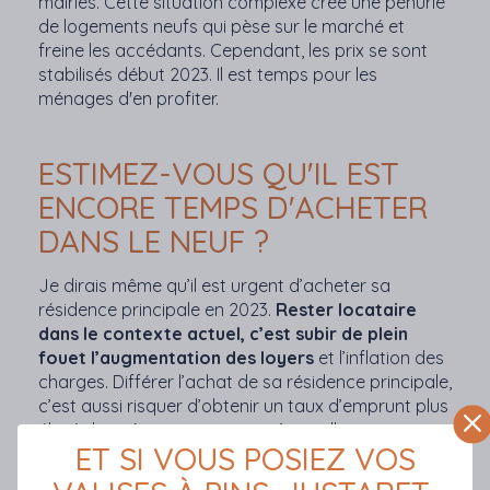
mairies. Cette situation complexe crée une pénurie
de logements neufs qui pèse sur le marché et
freine les accédants. Cependant, les prix se sont
stabilisés début 2023. Il est temps pour les
ménages d'en profiter.
ESTIMEZ-VOUS QU'IL EST
ENCORE TEMPS D'ACHETER
DANS LE NEUF ?
Je dirais même qu’il est urgent d’acheter sa
résidence principale en 2023.
Rester locataire
dans le contexte actuel, c’est subir de plein
fouet l’augmentation des loyers
et l’inflation des
charges. Différer l’achat de sa résidence principale,
c’est aussi risquer d’obtenir un taux d’emprunt plus
élevé dans 6 mois ou un an qu’actuellement.
ET SI VOUS POSIEZ VOS
Devenir propriétaire aujourd’hui, c’est sécuriser