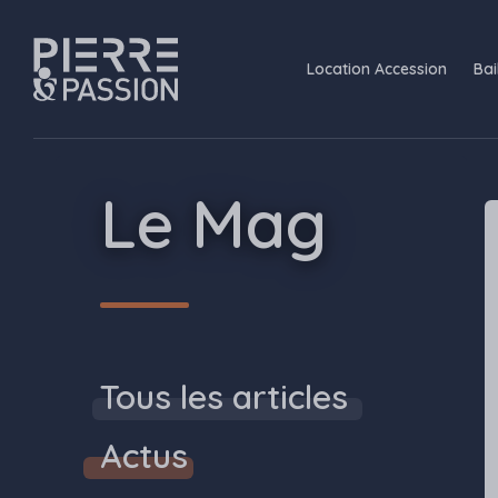
Aller au contenu principal
Navigation principale
Location Accession
Bai
Pierre Passion
Le Mag
Tous les articles
Actus