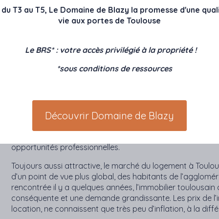
ACCUEILLANTE
s du T3 au T5, Le Domaine de Blazy la promesse d'une qual
vie aux portes de Toulouse
Devant Berlin, New-York ou encore Strasbourg, les toulousa
monde selon une étude réalisée par Censuswide pour le co
salaire, la relation avec les collègues et la hiérarchie, l’auto
Le BRS* : votre accès privilégié à la propriété !
plus importants pour les Français. Mais des critères exté
pour déterminer la satisfaction des salariés.
*sous conditions de ressources
Quatrième ville la plus peuplée de France, Toulouse ne man
économie, emploi, logement ou encore cadre de vie, tous c
Découvrir Domaine de Blazy
Reposant en grande partie sur l’industrie aéronautique et
particulièrement dynamique. Sans cesse à la recherche de
l’emploi sur l’ensemble de l’agglomération, de quoi plaire 
opportunités professionnelles.
Toujours aussi attractive, le marché du logement à Toulous
d’un point de vue plus global, des habitants de l’agglomér
rencontrée il y a quelques années, l’immobilier toulousa
conséquente et une demande grandissante. Les prix de l’i
location, ne connaissent que très peu d’inflation, à la di