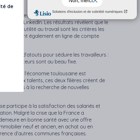
ité de
ins sont les salariés les plus heureux du
mpte de LinkedIn. Les résultats révèlent que le
nomie et l’utilité au travail sont les critères les
rieurs entrent également en ligne de compte
que pas d’atouts pour séduire les travailleurs :
es indicateurs sont au beau fixe.
 high-tech, l’économie toulousaine est
 nouveaux talents, ces deux filières créent de
aux salariés à la recherche de nouvelles
e participe à la satisfaction des salariés et
ation. Malgré la crise que la France a
in demeure en bonne santé avec une offre
mmobilier neuf et ancien, en achat ou en
fférence d’autres communes françaises.