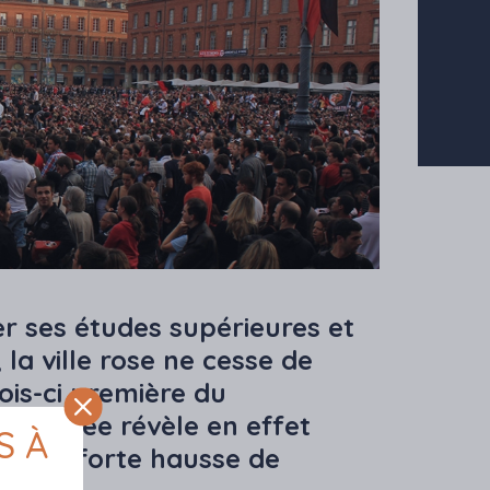
er ses études supérieures et
 la ville rose ne cesse de
ois-ci première du
 L’Insee révèle en effet
S À
a plus forte hausse de