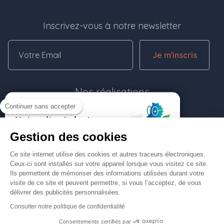
Inscrivez-vous à notre newsletter
Je m'inscris
Nos réalisations
Continuer sans accepter
Rejoignez-nous
Gestion des cookies
Contactez-nous
Ce site internet utilise des cookies et autres traceurs électroniques.
Ceux-ci sont installés sur votre appareil lorsque vous visitez ce site.
Ils permettent de mémoriser des informations utilisées durant votre
Menu Pied de page
visite de ce site et peuvent permettre, si vous l’acceptez, de vous
délivrer des publicités personnalisées.
Conditions générales d'utilisation
Mentions légales
Consulter notre politique de confidentialité
Politique de confidentialité
Politique des cookies
Consentements certifiés par