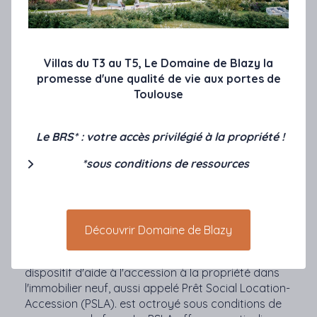
répondra aux exigences du label E+C- (Batiment à
énergie positive et Réduction Carbone) aux
performances énergétiques supérieures à la
RT2012 et vous offrira une réelle qualité de vie avec
Villas du T3 au T5, Le Domaine de Blazy la
ses pièces lumineuses et
promesse d'une qualité de vie aux portes de
son jardin paysager privatif.
Toulouse
VILLAS AGRANAT À BAZIÈGE,
Le BRS* : votre accès privilégié à la propriété !
MAISON NEUVE À PARTIR DE
*sous conditions de ressources
171 000€*
Dans les côteaux du Lauragais, à 15 minutes de
Labège et de Ramonville, devenez propriétaire
Découvrir Domaine de Blazy
d'une
maison neuve de 3 à 5 pièces
à Bazièges en
bénéficiant de la Location-Accession
. Ce
dispositif d'aide à l'accession à la propriété dans
l'immobilier neuf, aussi appelé Prêt Social Location-
Accession (PSLA). est octroyé sous conditions de